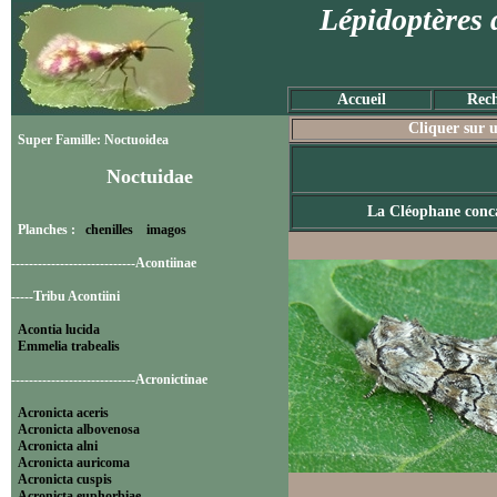
Lépidoptères 
Accueil
Rech
Cliquer sur u
Super Famille: Noctuoidea
Noctuidae
La Cléophane conc
Planches :
chenilles
imagos
----------------------------Acontiinae
-----Tribu Acontiini
Acontia lucida
Emmelia trabealis
----------------------------Acronictinae
Acronicta aceris
Acronicta albovenosa
Acronicta alni
Acronicta auricoma
Acronicta cuspis
Acronicta euphorbiae