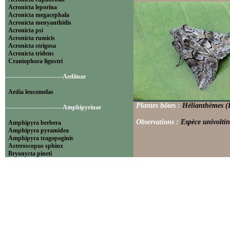
Acronicta leporina
Acronicta megacephala
Acronicta menyanthidis
Acronicta psi
Acronicta rumicis
Acronicta strigosa
Acronicta tridens
Craniophora ligustri
----------------------------Aediinae
Aedia leucomelas
Plantes hôtes :
Hélianthèmes (
----------------------------Amphipyrinae
Observations :
Espèce univoltin
Amphipyra berbera
Amphipyra pyramidea
Amphipyra tragopoginis
Asteroscopus sphinx
Bryonycta pineti
Lamprosticta culta
Xylocampa areola
----------------------------Bryophilinae
Bryophila raptricula
Bryopsis muralis
Cryphia algae