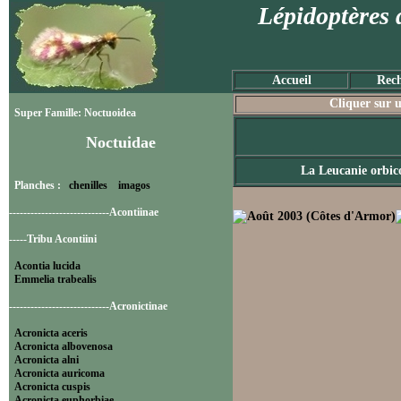
Lépidoptères 
Accueil
Rech
Cliquer sur u
Super Famille: Noctuoidea
Noctuidae
La Leucanie orbic
Planches :
chenilles
imagos
----------------------------Acontiinae
-----Tribu Acontiini
Acontia lucida
Emmelia trabealis
----------------------------Acronictinae
Acronicta aceris
Acronicta albovenosa
Acronicta alni
Acronicta auricoma
Acronicta cuspis
Acronicta euphorbiae