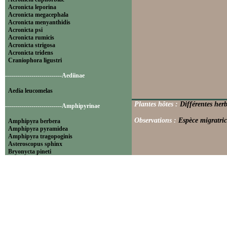
Acronicta leporina
Acronicta megacephala
Acronicta menyanthidis
Acronicta psi
Acronicta rumicis
Acronicta strigosa
Acronicta tridens
Craniophora ligustri
----------------------------Aediinae
Aedia leucomelas
Plantes hôtes :
Différentes herb
----------------------------Amphipyrinae
Observations :
Espèce migratric
Amphipyra berbera
Amphipyra pyramidea
Amphipyra tragopoginis
Asteroscopus sphinx
Bryonycta pineti
Lamprosticta culta
Xylocampa areola
----------------------------Bryophilinae
Bryophila raptricula
Bryopsis muralis
Cryphia algae