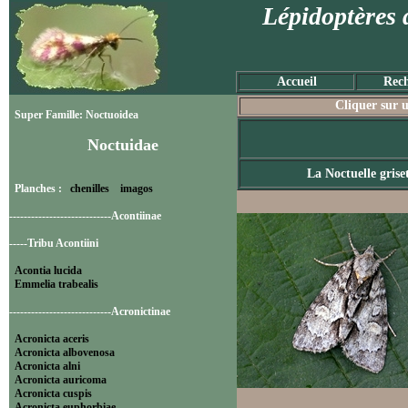
Lépidoptères 
Accueil
Rech
Cliquer sur u
Super Famille: Noctuoidea
Noctuidae
La Noctuelle grise
Planches :
chenilles
imagos
----------------------------Acontiinae
-----Tribu Acontiini
Acontia lucida
Emmelia trabealis
----------------------------Acronictinae
Acronicta aceris
Acronicta albovenosa
Acronicta alni
Acronicta auricoma
Acronicta cuspis
Acronicta euphorbiae