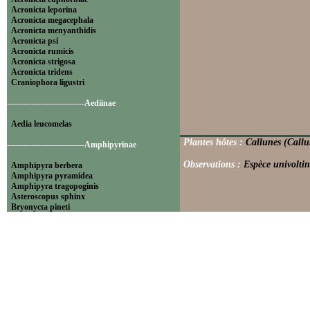
Acronicta leporina
Acronicta megacephala
Acronicta menyanthidis
Acronicta psi
Acronicta rumicis
Acronicta strigosa
Acronicta tridens
Craniophora ligustri
----------------------------Aediinae
Aedia leucomelas
Plantes hôtes :
Callunes (Callu
----------------------------Amphipyrinae
Observations :
Espèce univoltin
Amphipyra berbera
Amphipyra pyramidea
Amphipyra tragopoginis
Asteroscopus sphinx
Bryonycta pineti
Lamprosticta culta
Xylocampa areola
----------------------------Bryophilinae
Bryophila raptricula
Bryopsis muralis
Cryphia algae