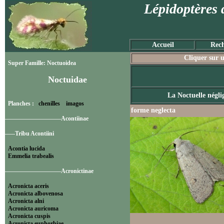
Lépidoptères 
Accueil
Rech
Cliquer sur u
Super Famille: Noctuoidea
Noctuidae
La Noctuelle négli
Planches :
chenilles
imagos
forme neglecta
----------------------------Acontiinae
-----Tribu Acontiini
Acontia lucida
Emmelia trabealis
----------------------------Acronictinae
Acronicta aceris
Acronicta albovenosa
Acronicta alni
Acronicta auricoma
Acronicta cuspis
Acronicta euphorbiae