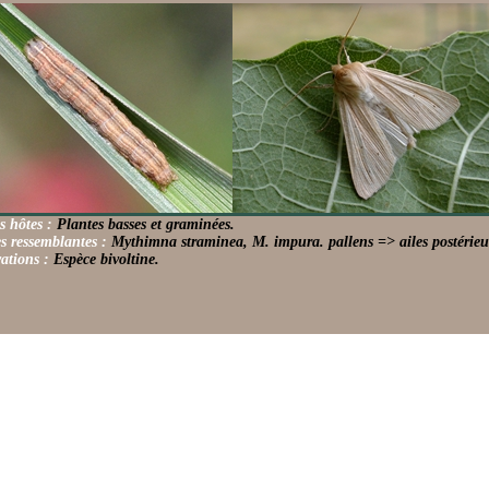
s hôtes :
Plantes basses et graminées.
s ressemblantes :
Mythimna straminea, M. impura. pallens => ailes postérieu
ations :
Espèce bivoltine.