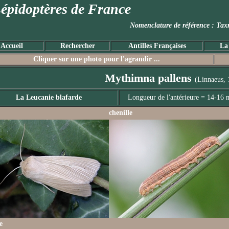
épidoptères de France
Nomenclature de référence :
Accueil
Rechercher
Antilles Françaises
La
Cliquer sur une photo pour l'agrandir ...
Mythimna pallens
(Linnaeus, 
La Leucanie blafarde
Longueur de l'antérieure = 14-16
chenille
e