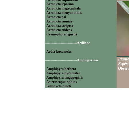
Acronicta leporina
Acronicta megacephala
Acronicta menyanthidis
Acronicta psi
Acronicta rumicis
Acronicta strigosa
Acronicta tridens
Craniophora ligustri
----------------------------Aediinae
Aedia leucomelas
Plante
----------------------------Amphipyrinae
Espèce
Observ
Amphipyra berbera
Amphipyra pyramidea
Amphipyra tragopoginis
Asteroscopus sphinx
Bryonycta pineti
Lamprosticta culta
Xylocampa areola
----------------------------Bryophilinae
Bryophila raptricula
Bryopsis muralis
Cryphia algae