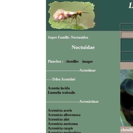
L
Super Famille: Noctuoidea
Noctuidae
Planches :
chenilles
imagos
----------------------------Acontiinae
-----Tribu Acontiini
Acontia lucida
Emmelia trabealis
----------------------------Acronictinae
Acronicta aceris
Acronicta albovenosa
Acronicta alni
Acronicta auricoma
Acronicta cuspis
chenill
Acronicta euphorbiae