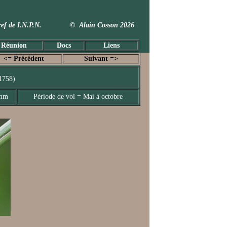
 Taxref de I.N.P.N. © Alain Cosson 2026
 Réunion
Docs
Liens
<= Précédent
Suivant =>
1758)
 mm
Période de vol = Mai à octobre