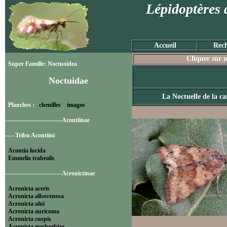
Lépidoptères 
Accueil
Rech
Cliquer sur u
Super Famille: Noctuoidea
Noctuidae
La Noctuelle de la ca
Planches :
chenilles
imagos
----------------------------Acontiinae
-----Tribu Acontiini
Acontia lucida
Emmelia trabealis
----------------------------Acronictinae
Acronicta aceris
Acronicta albovenosa
Acronicta alni
Acronicta auricoma
Acronicta cuspis
Acronicta euphorbiae