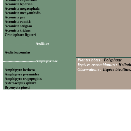
Acronicta leporina
Acronicta megacephala
Acronicta menyanthidis
Acronicta psi
Acronicta rumicis
Acronicta strigosa
Acronicta tridens
Craniophora ligustri
----------------------------Aediinae
Aedia leucomelas
Plantes hôtes :
Polyphage.
----------------------------Amphipyrinae
Espèces ressemblantes :
Helioth
Observations :
Espèce bivoltine.
Amphipyra berbera
Amphipyra pyramidea
Amphipyra tragopoginis
Asteroscopus sphinx
Bryonycta pineti
Lamprosticta culta
Xylocampa areola
----------------------------Bryophilinae
Bryophila raptricula
Bryopsis muralis
Cryphia algae