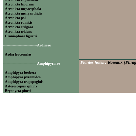
Acronicta leporina
Acronicta megacephala
Acronicta menyanthidis
Acronicta psi
Acronicta rumicis
Acronicta strigosa
Acronicta tridens
Craniophora ligustri
----------------------------Aediinae
Aedia leucomelas
Plantes hôtes :
Roseaux (Phragm
----------------------------Amphipyrinae
Amphipyra berbera
Amphipyra pyramidea
Amphipyra tragopoginis
Asteroscopus sphinx
Bryonycta pineti
Lamprosticta culta
Xylocampa areola
----------------------------Bryophilinae
Bryophila raptricula
Bryopsis muralis
Cryphia algae