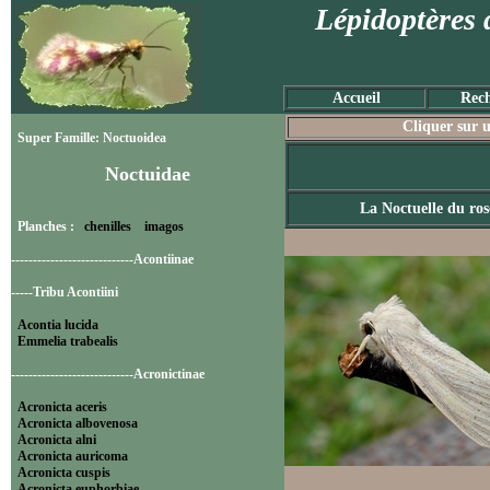
Lépidoptères 
Accueil
Rech
Cliquer sur u
Super Famille: Noctuoidea
Noctuidae
La Noctuelle du ro
Planches :
chenilles
imagos
----------------------------Acontiinae
-----Tribu Acontiini
Acontia lucida
Emmelia trabealis
----------------------------Acronictinae
Acronicta aceris
Acronicta albovenosa
Acronicta alni
Acronicta auricoma
Acronicta cuspis
Acronicta euphorbiae