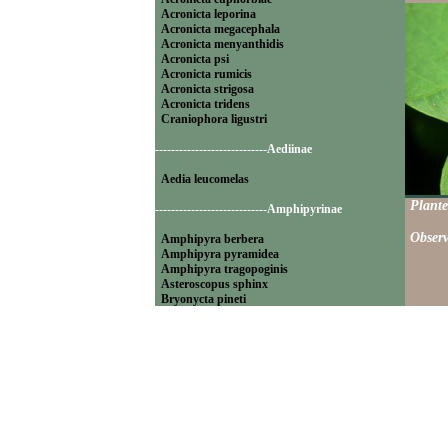
Acronicta leporina
Acronicta megacephala
Acronicta menyanthidis
Acronicta psi
Acronicta rumicis
Acronicta strigosa
Acronicta tridens
Craniophora ligustri
----------------------------Aediinae
Aedia leucomelas
Plante
----------------------------Amphipyrinae
Observ
Amphipyra berbera
Amphipyra pyramidea
Amphipyra tragopoginis
Asteroscopus sphinx
Bryonycta pineti
Lamprosticta culta
Xylocampa areola
----------------------------Bryophilinae
Bryophila raptricula
Bryopsis muralis
Cryphia algae