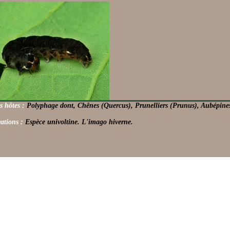
s hôtes :
Polyphage dont, Chênes (Quercus), Prunelliers (Prunus), Aubépines 
ations :
Espèce univoltine. L'imago hiverne.