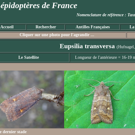
épidoptères de France
Nomenclature de référence :
Accueil
Rechercher
Antilles Françaises
La
Cliquer sur une photo pour l'agrandir ...
Eupsilia transversa
(Hufnagel,
Le Satellite
Longueur de l'antérieure = 16-19
le dernier stade