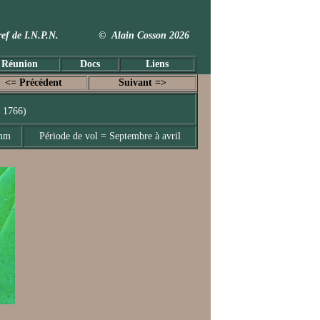
 Taxref de I.N.P.N. © Alain Cosson 2026
 Réunion
Docs
Liens
<= Précédent
Suivant =>
 1766)
 mm
Période de vol = Septembre à avril