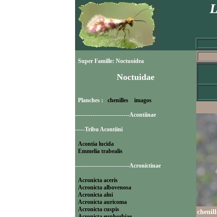
L
Super Famille: Noctuoidea
Noctuidae
Planches :
chenilles
imagos
----------------------------Acontiinae
-----Tribu Acontiini
Acontia lucida
Emmelia trabealis
----------------------------Acronictinae
Acronicta aceris
Acronicta albovenosa
Acronicta alni
Acronicta auricoma
Acronicta cuspis
chenil
Acronicta euphorbiae