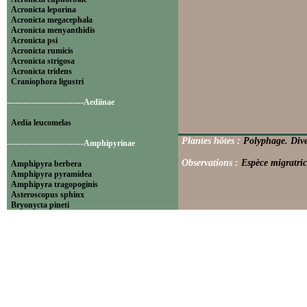
Acronicta leporina
Acronicta megacephala
Acronicta menyanthidis
Acronicta psi
Acronicta rumicis
Acronicta strigosa
Acronicta tridens
Craniophora ligustri
----------------------------Aediinae
Aedia leucomelas
Plantes hôtes :
Polyphage. Dive
----------------------------Amphipyrinae
Observations :
Espèce migratric
Amphipyra berbera
Amphipyra pyramidea
Amphipyra tragopoginis
Asteroscopus sphinx
Bryonycta pineti
Lamprosticta culta
Xylocampa areola
----------------------------Bryophilinae
Bryophila raptricula
Bryopsis muralis
Cryphia algae