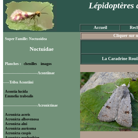
Lépidoptères 
Accueil
Rech
Cliquer sur u
Super Famille: Noctuoidea
Noctuidae
La Caradrine Rouil
Planches :
chenilles
imagos
----------------------------Acontiinae
-----Tribu Acontiini
Acontia lucida
Emmelia trabealis
----------------------------Acronictinae
Acronicta aceris
Acronicta albovenosa
Acronicta alni
Acronicta auricoma
Acronicta cuspis
Acronicta euphorbiae