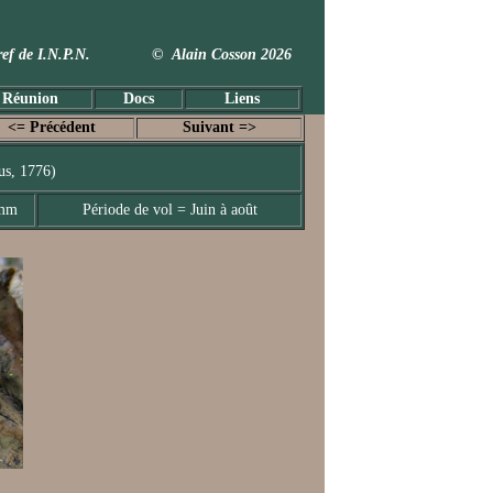
 Taxref de I.N.P.N. © Alain Cosson 2026
 Réunion
Docs
Liens
<= Précédent
Suivant =>
us, 1776)
 mm
Période de vol = Juin à août