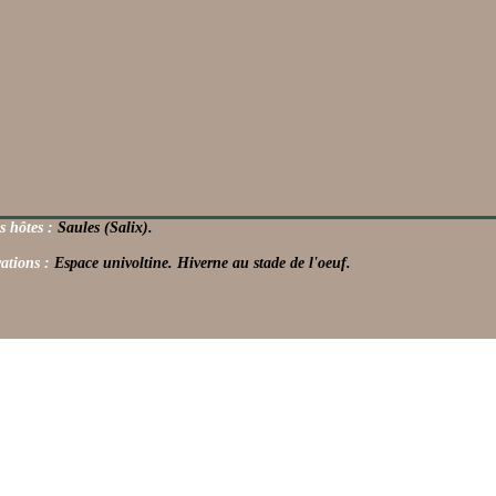
s hôtes :
Saules (Salix).
ations :
Espace univoltine. Hiverne au stade de l'oeuf.