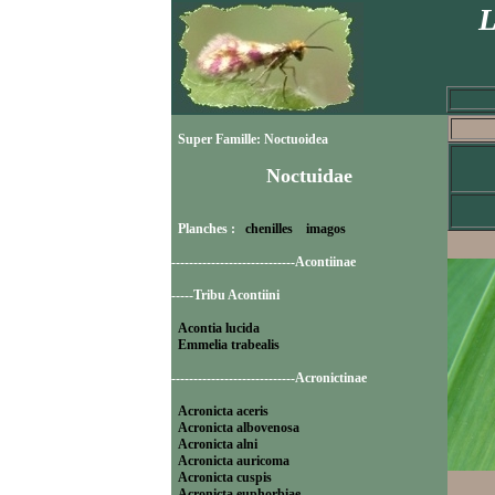
L
Super Famille: Noctuoidea
Noctuidae
Planches :
chenilles
imagos
----------------------------Acontiinae
-----Tribu Acontiini
Acontia lucida
Emmelia trabealis
----------------------------Acronictinae
Acronicta aceris
Acronicta albovenosa
Acronicta alni
Acronicta auricoma
Acronicta cuspis
Acronicta euphorbiae