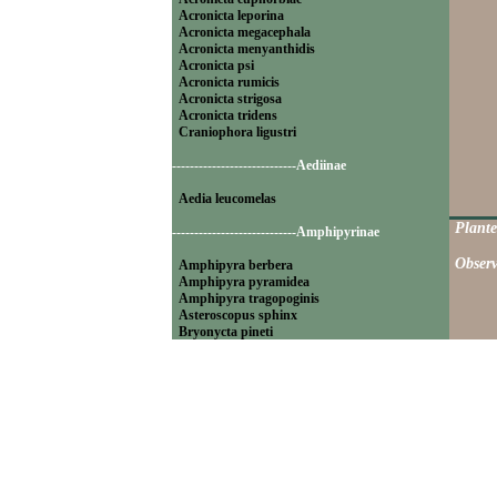
Acronicta leporina
Acronicta megacephala
Acronicta menyanthidis
Acronicta psi
Acronicta rumicis
Acronicta strigosa
Acronicta tridens
Craniophora ligustri
----------------------------Aediinae
Aedia leucomelas
Plante
----------------------------Amphipyrinae
Observ
Amphipyra berbera
Amphipyra pyramidea
Amphipyra tragopoginis
Asteroscopus sphinx
Bryonycta pineti
Lamprosticta culta
Xylocampa areola
----------------------------Bryophilinae
Bryophila raptricula
Bryopsis muralis
Cryphia algae