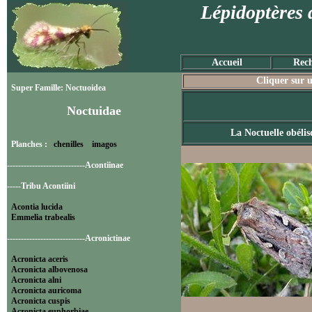
Lépidoptères 
Accueil
Rech
Cliquer sur u
Super Famille: Noctuoidea
Noctuidae
La Noctuelle obélis
Planches :
chenilles
imagos
----------------------------Acontiinae
-----Tribu Acontiini
Acontia lucida
Emmelia trabealis
----------------------------Acronictinae
Acronicta aceris
Acronicta albovenosa
Acronicta alni
Acronicta auricoma
Acronicta cuspis
Acronicta euphorbiae