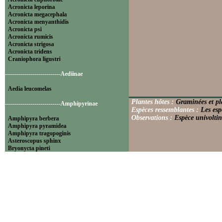
Acronicta leporina
Acronicta megacephala
Acronicta menyanthidis
Acronicta psi
Acronicta rumicis
Acronicta strigosa
Acronicta tridens
Craniophora ligustri
----------------------------Aediinae
Aedia leucomelas
Plantes hôtes :
Graminées et pl
----------------------------Amphipyrinae
Espèces ressemblantes :
Les esp
Observations :
Espèce univoltin
Amphipyra berbera
Amphipyra pyramidea
Amphipyra tragopoginis
Asteroscopus sphinx
Bryonycta pineti
Lamprosticta culta
Xylocampa areola
----------------------------Bryophilinae
Bryophila raptricula
Bryopsis muralis
Cryphia algae