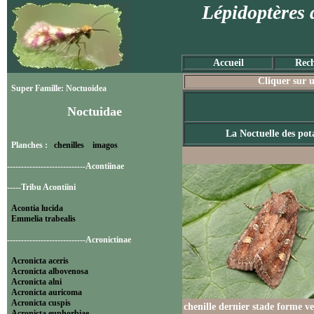
Lépidoptères 
Accueil
Rech
Cliquer sur u
Super Famille: Noctuoidea
Noctuidae
La Noctuelle des pot
Planches :
chenilles
imagos
----------------------------Acontiinae
-----Tribu Acontiini
Acontia lucida
Emmelia trabealis
----------------------------Acronictinae
Acronicta aceris
Acronicta albovenosa
Acronicta alni
Acronicta auricoma
Acronicta cuspis
chenille dernier stade forme ve
Acronicta euphorbiae