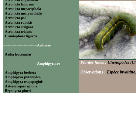
Acronicta leporina
Acronicta megacephala
Acronicta menyanthidis
Acronicta psi
Acronicta rumicis
Acronicta strigosa
Acronicta tridens
Craniophora ligustri
----------------------------Aediinae
Aedia leucomelas
Plantes hôtes :
Chénopodes (Che
----------------------------Amphipyrinae
Observations :
Espèce bivoltine
Amphipyra berbera
Amphipyra pyramidea
Amphipyra tragopoginis
Asteroscopus sphinx
Bryonycta pineti
Lamprosticta culta
Xylocampa areola
----------------------------Bryophilinae
Bryophila raptricula
Bryopsis muralis
Cryphia algae