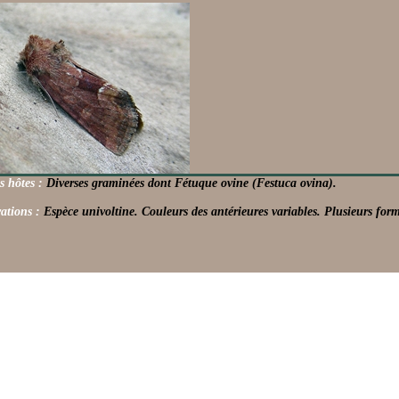
s hôtes :
Diverses graminées dont Fétuque ovine (Festuca ovina).
ations :
Espèce univoltine. Couleurs des antérieures variables. Plusieurs forme