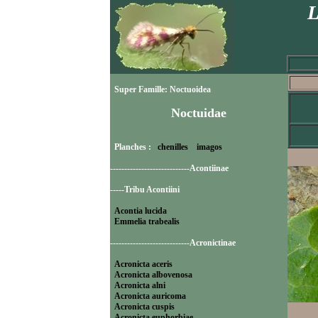
L
Super Famille: Noctuoidea
Noctuidae
Planches :
chenilles
imagos
----------------------------Acontiinae
-----Tribu Acontiini
Acontia lucida
Emmelia trabealis
----------------------------Acronictinae
Acronicta aceris
Acronicta albovenosa
Acronicta alni
Acronicta auricoma
Acronicta cuspis
Acronicta euphorbiae