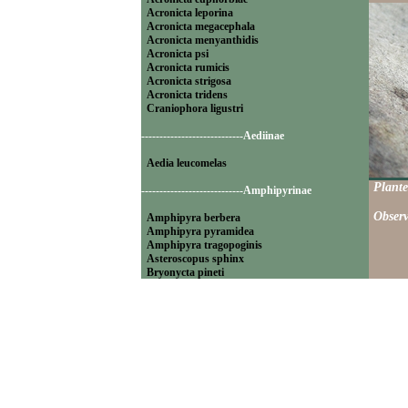
Acronicta leporina
Acronicta megacephala
Acronicta menyanthidis
Acronicta psi
Acronicta rumicis
Acronicta strigosa
Acronicta tridens
Craniophora ligustri
----------------------------Aediinae
Aedia leucomelas
Plante
----------------------------Amphipyrinae
Observ
Amphipyra berbera
Amphipyra pyramidea
Amphipyra tragopoginis
Asteroscopus sphinx
Bryonycta pineti
Lamprosticta culta
Xylocampa areola
----------------------------Bryophilinae
Bryophila raptricula
Bryopsis muralis
Cryphia algae