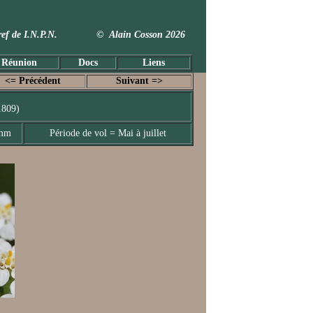
 Taxref de I.N.P.N. © Alain Cosson 2026
 Réunion
Docs
Liens
<= Précédent
Suivant =>
1809)
 mm
Période de vol = Mai à juillet