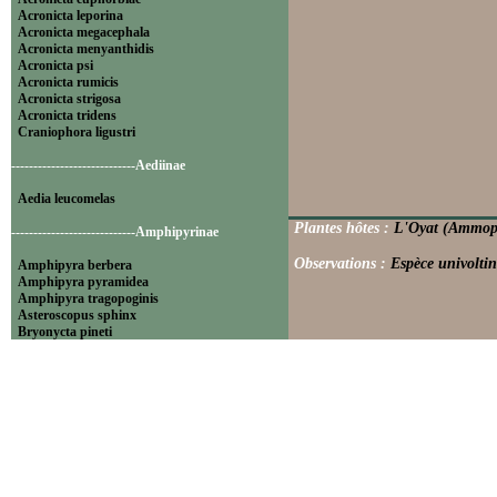
Acronicta leporina
Acronicta megacephala
Acronicta menyanthidis
Acronicta psi
Acronicta rumicis
Acronicta strigosa
Acronicta tridens
Craniophora ligustri
----------------------------Aediinae
Aedia leucomelas
Plantes hôtes :
L'Oyat (Ammoph
----------------------------Amphipyrinae
Observations :
Espèce univoltin
Amphipyra berbera
Amphipyra pyramidea
Amphipyra tragopoginis
Asteroscopus sphinx
Bryonycta pineti
Lamprosticta culta
Xylocampa areola
----------------------------Bryophilinae
Bryophila raptricula
Bryopsis muralis
Cryphia algae