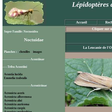
Lépidoptères 
Accueil
Rech
Cliquer sur u
Super Famille: Noctuoidea
Noctuidae
La Leucanie de l'O
Planches :
chenilles
imagos
----------------------------Acontiinae
-----Tribu Acontiini
Acontia lucida
Emmelia trabealis
----------------------------Acronictinae
Acronicta aceris
Acronicta albovenosa
Acronicta alni
Acronicta auricoma
Acronicta cuspis
Acronicta euphorbiae