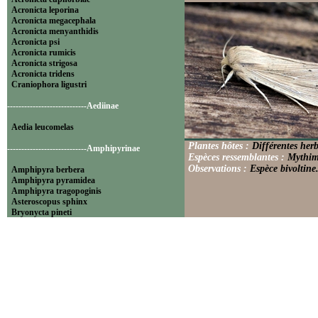
Acronicta leporina
Acronicta megacephala
Acronicta menyanthidis
Acronicta psi
Acronicta rumicis
Acronicta strigosa
Acronicta tridens
Craniophora ligustri
----------------------------Aediinae
Aedia leucomelas
Plantes hôtes :
Différentes herb
----------------------------Amphipyrinae
Espèces ressemblantes :
Mythimn
Observations :
Espèce bivoltine
Amphipyra berbera
Amphipyra pyramidea
Amphipyra tragopoginis
Asteroscopus sphinx
Bryonycta pineti
Lamprosticta culta
Xylocampa areola
----------------------------Bryophilinae
Bryophila raptricula
Bryopsis muralis
Cryphia algae