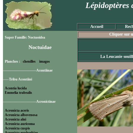
Lépidoptères 
Accueil
Rech
Cliquer sur u
Super Famille: Noctuoidea
Noctuidae
La Leucanie souill
Planches :
chenilles
imagos
----------------------------Acontiinae
-----Tribu Acontiini
Acontia lucida
Emmelia trabealis
----------------------------Acronictinae
Acronicta aceris
Acronicta albovenosa
Acronicta alni
Acronicta auricoma
Acronicta cuspis
Acronicta euphorbiae