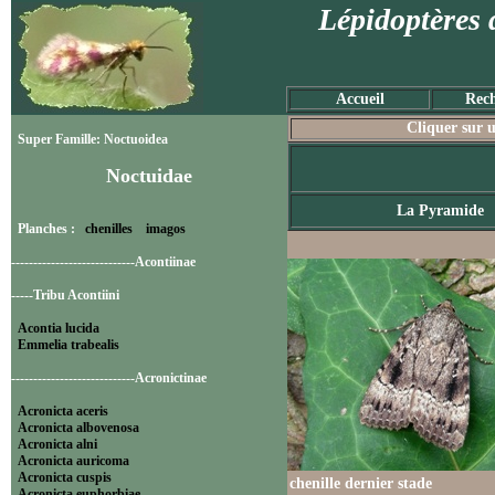
Lépidoptères 
Accueil
Rech
Cliquer sur u
Super Famille: Noctuoidea
Noctuidae
La Pyramide
Planches :
chenilles
imagos
----------------------------Acontiinae
-----Tribu Acontiini
Acontia lucida
Emmelia trabealis
----------------------------Acronictinae
Acronicta aceris
Acronicta albovenosa
Acronicta alni
Acronicta auricoma
Acronicta cuspis
chenille dernier stade
Acronicta euphorbiae