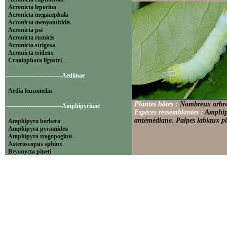
Acronicta leporina
Acronicta megacephala
Acronicta menyanthidis
Acronicta psi
Acronicta rumicis
Acronicta strigosa
Acronicta tridens
Craniophora ligustri
----------------------------Aediinae
Aedia leucomelas
Plantes hôtes :
Nombreux arbres
----------------------------Amphipyrinae
Espèces ressemblantes :
Amphipy
antémédiane. Palpes labiaux pl
Amphipyra berbera
Amphipyra pyramidea
Amphipyra tragopoginis
Asteroscopus sphinx
Bryonycta pineti
Lamprosticta culta
Xylocampa areola
----------------------------Bryophilinae
Bryophila raptricula
Bryopsis muralis
Cryphia algae