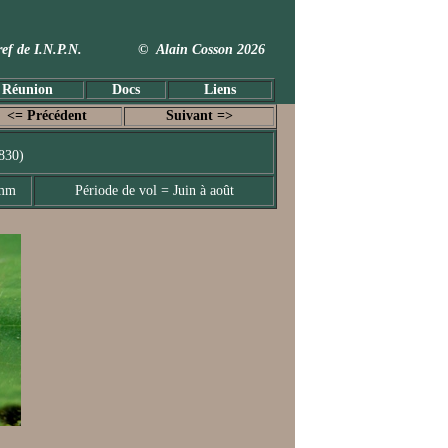
 Taxref de I.N.P.N. © Alain Cosson 2026
 Réunion
Docs
Liens
<= Précédent
Suivant =>
1830)
 mm
Période de vol = Juin à août