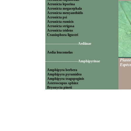
Acronicta leporina
Acronicta megacephala
Acronicta menyanthidis
Acronicta psi
Acronicta rumicis
Acronicta strigosa
Acronicta tridens
Craniophora ligustri
----------------------------Aediinae
Aedia leucomelas
Plante
----------------------------Amphipyrinae
Espèce
Amphipyra berbera
Amphipyra pyramidea
Amphipyra tragopoginis
Asteroscopus sphinx
Bryonycta pineti
Lamprosticta culta
Xylocampa areola
----------------------------Bryophilinae
Bryophila raptricula
Bryopsis muralis
Cryphia algae