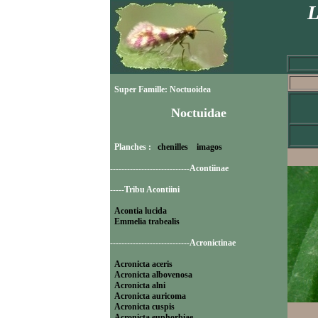
L
Super Famille: Noctuoidea
Noctuidae
Planches :
chenilles
imagos
----------------------------Acontiinae
-----Tribu Acontiini
Acontia lucida
Emmelia trabealis
----------------------------Acronictinae
Acronicta aceris
Acronicta albovenosa
Acronicta alni
Acronicta auricoma
Acronicta cuspis
Acronicta euphorbiae