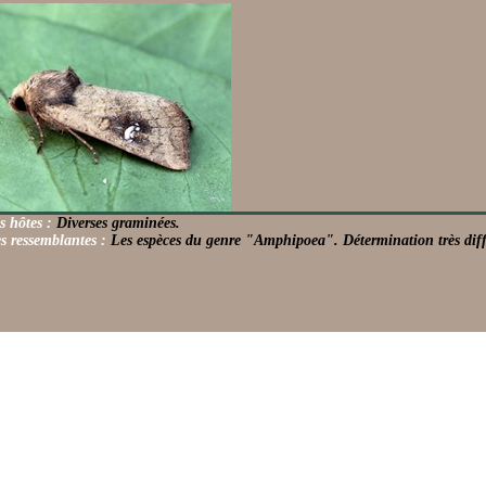
s hôtes :
Diverses graminées.
s ressemblantes :
Les espèces du genre "Amphipoea". Détermination très diffic