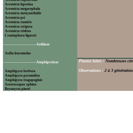
Acronicta leporina
Acronicta megacephala
Acronicta menyanthidis
Acronicta psi
Acronicta rumicis
Acronicta strigosa
Acronicta tridens
Craniophora ligustri
----------------------------Aediinae
Aedia leucomelas
Plantes hôtes :
Nombreuses céréa
----------------------------Amphipyrinae
Observations :
2 à 3 génération
Amphipyra berbera
Amphipyra pyramidea
Amphipyra tragopoginis
Asteroscopus sphinx
Bryonycta pineti
Lamprosticta culta
Xylocampa areola
----------------------------Bryophilinae
Bryophila raptricula
Bryopsis muralis
Cryphia algae