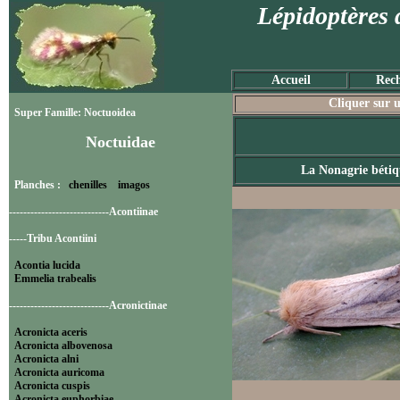
Lépidoptères 
Accueil
Rech
Cliquer sur u
Super Famille: Noctuoidea
Noctuidae
La Nonagrie bétiq
Planches :
chenilles
imagos
----------------------------Acontiinae
-----Tribu Acontiini
Acontia lucida
Emmelia trabealis
----------------------------Acronictinae
Acronicta aceris
Acronicta albovenosa
Acronicta alni
Acronicta auricoma
Acronicta cuspis
Acronicta euphorbiae