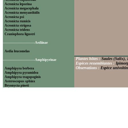
Acronicta leporina
Acronicta megacephala
Acronicta menyanthidis
Acronicta psi
Acronicta rumicis
Acronicta strigosa
Acronicta tridens
Craniophora ligustri
----------------------------Aediinae
Aedia leucomelas
Plantes hôtes :
Saules (Salix),
----------------------------Amphipyrinae
Espèces ressemblantes :
Ipimorp
Observations :
Espèce univoltin
Amphipyra berbera
Amphipyra pyramidea
Amphipyra tragopoginis
Asteroscopus sphinx
Bryonycta pineti
Lamprosticta culta
Xylocampa areola
----------------------------Bryophilinae
Bryophila raptricula
Bryopsis muralis
Cryphia algae