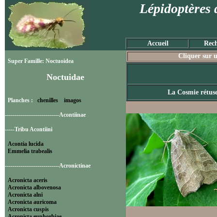
Lépidoptères 
Accueil
Rech
Cliquer sur u
Super Famille: Noctuoidea
Noctuidae
La Cosmie rétus
Planches :
chenilles
imagos
----------------------------Acontiinae
-----Tribu Acontiini
Acontia lucida
Emmelia trabealis
----------------------------Acronictinae
Acronicta aceris
Acronicta albovenosa
Acronicta alni
Acronicta auricoma
Acronicta cuspis
Acronicta euphorbiae