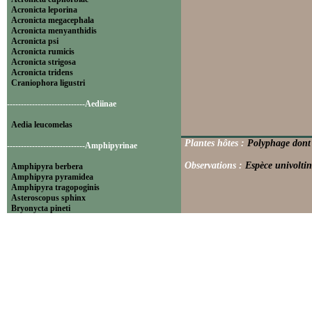
Acronicta leporina
Acronicta megacephala
Acronicta menyanthidis
Acronicta psi
Acronicta rumicis
Acronicta strigosa
Acronicta tridens
Craniophora ligustri
----------------------------Aediinae
Aedia leucomelas
Plantes hôtes :
Polyphage dont 
----------------------------Amphipyrinae
Observations :
Espèce univoltin
Amphipyra berbera
Amphipyra pyramidea
Amphipyra tragopoginis
Asteroscopus sphinx
Bryonycta pineti
Lamprosticta culta
Xylocampa areola
----------------------------Bryophilinae
Bryophila raptricula
Bryopsis muralis
Cryphia algae