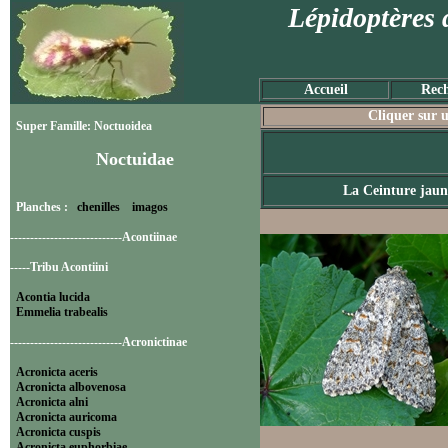
Lépidoptères 
Accueil
Rech
Cliquer sur u
Super Famille: Noctuoidea
Noctuidae
La Ceinture jaun
Planches :
chenilles
imagos
----------------------------Acontiinae
-----Tribu Acontiini
Acontia lucida
Emmelia trabealis
----------------------------Acronictinae
Acronicta aceris
Acronicta albovenosa
Acronicta alni
Acronicta auricoma
Acronicta cuspis
Acronicta euphorbiae