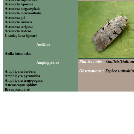
Acronicta leporina
Acronicta megacephala
Acronicta menyanthidis
Acronicta psi
Acronicta rumicis
Acronicta strigosa
Acronicta tridens
Craniophora ligustri
----------------------------Aediinae
Aedia leucomelas
Plantes hôtes :
Gaillets(Galliu
----------------------------Amphipyrinae
Observations :
Espèce univoltin
Amphipyra berbera
Amphipyra pyramidea
Amphipyra tragopoginis
Asteroscopus sphinx
Bryonycta pineti
Lamprosticta culta
Xylocampa areola
----------------------------Bryophilinae
Bryophila raptricula
Bryopsis muralis
Cryphia algae