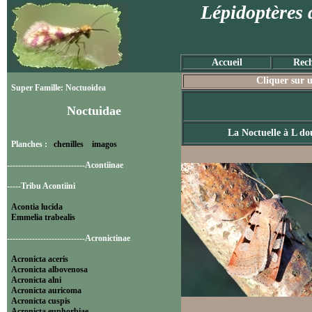
Lépidoptères 
Accueil
Rech
Cliquer sur u
Super Famille: Noctuoidea
Noctuidae
La Noctuelle à L do
Planches :
chenilles
imagos
----------------------------Acontiinae
-----Tribu Acontiini
Acontia lucida
Emmelia trabealis
----------------------------Acronictinae
Acronicta aceris
Acronicta albovenosa
Acronicta alni
Acronicta auricoma
Acronicta cuspis
Acronicta euphorbiae