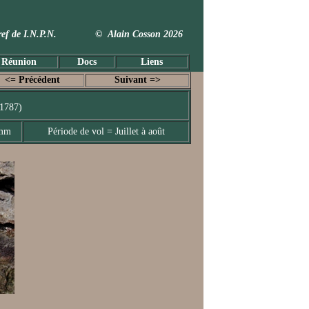
 Taxref de I.N.P.N. © Alain Cosson 2026
 Réunion
Docs
Liens
<= Précédent
Suivant =>
 1787)
 mm
Période de vol = Juillet à août