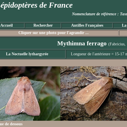
épidoptères de France
Nomenclature de référence :
Accueil
Rechercher
Antilles Françaises
La
Cliquer sur une photo pour l'agrandir ...
Mythimna ferrago
(Fabricius,
La Noctuelle lythargyrée
Longueur de l'antérieure = 15-17
ue de dessous