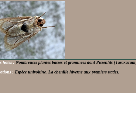
s hôtes :
Nombreuses plantes basses et graminées dont Pissenlits (Taraxacum) e
ations :
Espèce univoltine. La chenille hiverne aux premiers stades.