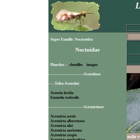
L
Super Famille: Noctuoidea
Noctuidae
Planches :
chenilles
imagos
----------------------------Acontiinae
-----Tribu Acontiini
Acontia lucida
Emmelia trabealis
----------------------------Acronictinae
Acronicta aceris
Acronicta albovenosa
Acronicta alni
Acronicta auricoma
Acronicta cuspis
mâle v
Acronicta euphorbiae