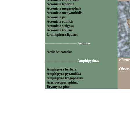
Acronicta leporina
Acronicta megacephala
Acronicta menyanthidis
Acronicta psi
Acronicta rumicis
Acronicta strigosa
Acronicta tridens
Craniophora ligustri
----------------------------Aediinae
Aedia leucomelas
Plante
----------------------------Amphipyrinae
Observ
Amphipyra berbera
Amphipyra pyramidea
Amphipyra tragopoginis
Asteroscopus sphinx
Bryonycta pineti
Lamprosticta culta
Xylocampa areola
----------------------------Bryophilinae
Bryophila raptricula
Bryopsis muralis
Cryphia algae