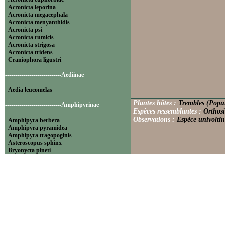
Acronicta leporina
Acronicta megacephala
Acronicta menyanthidis
Acronicta psi
Acronicta rumicis
Acronicta strigosa
Acronicta tridens
Craniophora ligustri
----------------------------Aediinae
Aedia leucomelas
Plantes hôtes :
Trembles (Popul
----------------------------Amphipyrinae
Espèces ressemblantes :
Orthosi
Observations :
Espèce univoltin
Amphipyra berbera
Amphipyra pyramidea
Amphipyra tragopoginis
Asteroscopus sphinx
Bryonycta pineti
Lamprosticta culta
Xylocampa areola
----------------------------Bryophilinae
Bryophila raptricula
Bryopsis muralis
Cryphia algae