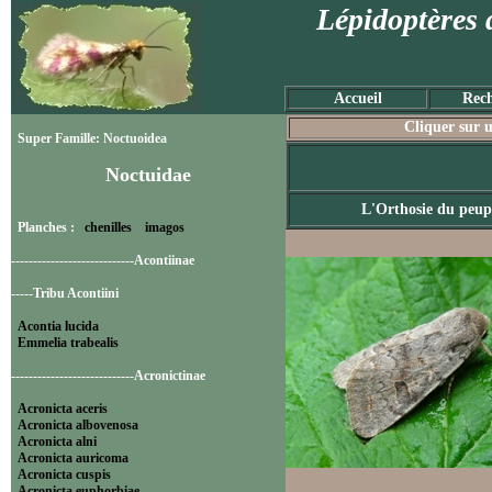
Lépidoptères 
Accueil
Rech
Cliquer sur u
Super Famille: Noctuoidea
Noctuidae
L'Orthosie du peup
Planches :
chenilles
imagos
----------------------------Acontiinae
-----Tribu Acontiini
Acontia lucida
Emmelia trabealis
----------------------------Acronictinae
Acronicta aceris
Acronicta albovenosa
Acronicta alni
Acronicta auricoma
Acronicta cuspis
Acronicta euphorbiae