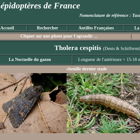
épidoptères de France
Nomenclature de référence :
Accueil
Rechercher
Antilles Françaises
La
Cliquer sur une photo pour l'agrandir ...
Tholera cespitis
(Denis & Schiffermü
La Noctuelle du gazon
Longueur de l'antérieure = 15-18
chenille dernier stade