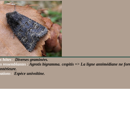
s hôtes :
Diverses graminées.
s ressemblantes :
Agrotis bigramma. cespitis => La ligne antémédiane ne for
antérieure.
ations :
Espèce univoltine.