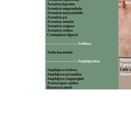
Acronicta leporina
Acronicta megacephala
Acronicta menyanthidis
Acronicta psi
Acronicta rumicis
Acronicta strigosa
Acronicta tridens
Craniophora ligustri
----------------------------Aediinae
Aedia leucomelas
Plante
----------------------------Amphipyrinae
Espèce
l'aile 
Amphipyra berbera
Observ
Amphipyra pyramidea
Amphipyra tragopoginis
Asteroscopus sphinx
Bryonycta pineti
Lamprosticta culta
Xylocampa areola
----------------------------Bryophilinae
Bryophila raptricula
Bryopsis muralis
Cryphia algae