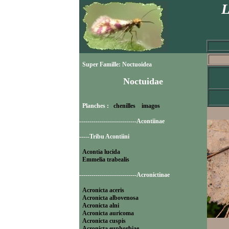
L
Super Famille: Noctuoidea
Noctuidae
Planches :
chenilles
imagos
----------------------------Acontiinae
-----Tribu Acontiini
Acontia lucida
Emmelia trabealis
----------------------------Acronictinae
Acronicta aceris
Acronicta albovenosa
Acronicta alni
Acronicta auricoma
Acronicta cuspis
Acronicta euphorbiae