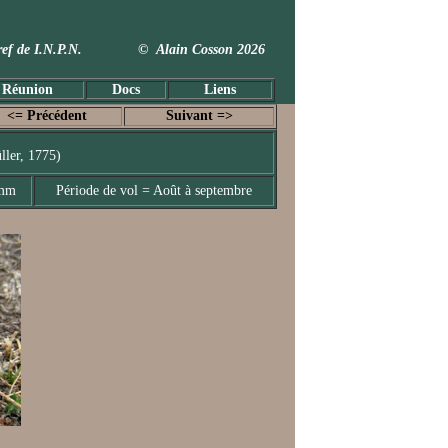
 Taxref de I.N.P.N. © Alain Cosson 2026
 Réunion
Docs
Liens
<= Précédent
Suivant =>
ller, 1775)
 mm
Période de vol = Août à septembre