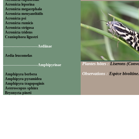
Acronicta leporina
Acronicta megacephala
Acronicta menyanthidis
Acronicta psi
Acronicta rumicis
Acronicta strigosa
Acronicta tridens
Craniophora ligustri
----------------------------Aediinae
Aedia leucomelas
Plantes hôtes :
Liserons (Convo
----------------------------Amphipyrinae
Observations :
Espèce bivoltine
Amphipyra berbera
Amphipyra pyramidea
Amphipyra tragopoginis
Asteroscopus sphinx
Bryonycta pineti
Lamprosticta culta
Xylocampa areola
----------------------------Bryophilinae
Bryophila raptricula
Bryopsis muralis
Cryphia algae