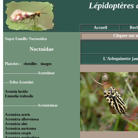
Lépidoptères 
Accueil
Rech
Cliquer sur u
Super Famille: Noctuoidea
Noctuidae
L'Arlequinette ja
Planches :
chenilles
imagos
----------------------------Acontiinae
-----Tribu Acontiini
Acontia lucida
Emmelia trabealis
----------------------------Acronictinae
Acronicta aceris
Acronicta albovenosa
Acronicta alni
Acronicta auricoma
Acronicta cuspis
Acronicta euphorbiae