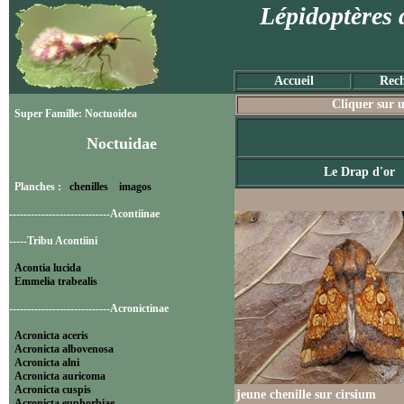
Lépidoptères 
Accueil
Rech
Cliquer sur u
Super Famille: Noctuoidea
Noctuidae
Le Drap d'or
Planches :
chenilles
imagos
----------------------------Acontiinae
-----Tribu Acontiini
Acontia lucida
Emmelia trabealis
----------------------------Acronictinae
Acronicta aceris
Acronicta albovenosa
Acronicta alni
Acronicta auricoma
Acronicta cuspis
jeune chenille sur cirsium
Acronicta euphorbiae