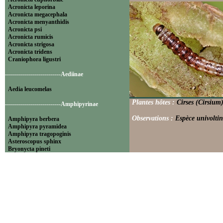
Acronicta leporina
Acronicta megacephala
Acronicta menyanthidis
Acronicta psi
Acronicta rumicis
Acronicta strigosa
Acronicta tridens
Craniophora ligustri
----------------------------Aediinae
Aedia leucomelas
Plantes hôtes :
Cirses (Cirsium
----------------------------Amphipyrinae
Observations :
Espèce univoltine
Amphipyra berbera
Amphipyra pyramidea
Amphipyra tragopoginis
Asteroscopus sphinx
Bryonycta pineti
Lamprosticta culta
Xylocampa areola
----------------------------Bryophilinae
Bryophila raptricula
Bryopsis muralis
Cryphia algae