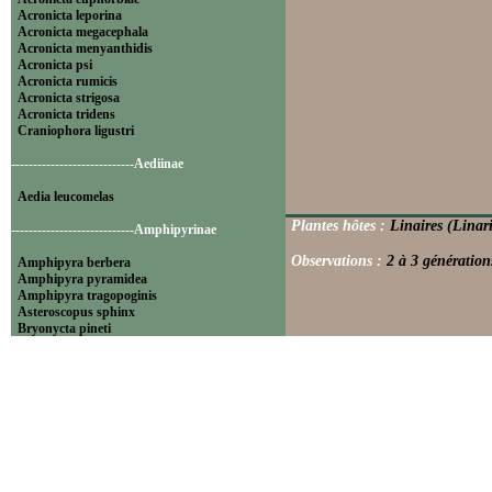
Acronicta leporina
Acronicta megacephala
Acronicta menyanthidis
Acronicta psi
Acronicta rumicis
Acronicta strigosa
Acronicta tridens
Craniophora ligustri
----------------------------Aediinae
Aedia leucomelas
Plantes hôtes :
Linaires (Linar
----------------------------Amphipyrinae
Observations :
2 à 3 génération
Amphipyra berbera
Amphipyra pyramidea
Amphipyra tragopoginis
Asteroscopus sphinx
Bryonycta pineti
Lamprosticta culta
Xylocampa areola
----------------------------Bryophilinae
Bryophila raptricula
Bryopsis muralis
Cryphia algae