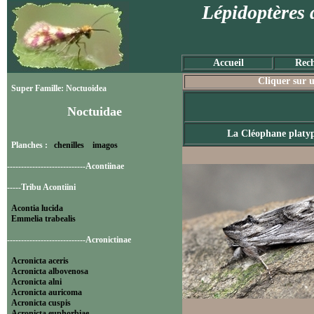
Lépidoptères 
Accueil
Rech
Cliquer sur u
Super Famille: Noctuoidea
Noctuidae
La Cléophane platyp
Planches :
chenilles
imagos
----------------------------Acontiinae
-----Tribu Acontiini
Acontia lucida
Emmelia trabealis
----------------------------Acronictinae
Acronicta aceris
Acronicta albovenosa
Acronicta alni
Acronicta auricoma
Acronicta cuspis
Acronicta euphorbiae