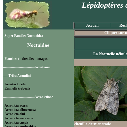
Lépidoptères 
Accueil
Rech
Cliquer sur u
Super Famille: Noctuoidea
Noctuidae
La Noctuelle nébul
Planches :
chenilles
imagos
----------------------------Acontiinae
-----Tribu Acontiini
Acontia lucida
Emmelia trabealis
----------------------------Acronictinae
Acronicta aceris
Acronicta albovenosa
Acronicta alni
Acronicta auricoma
Acronicta cuspis
chenille dernier stade
Acronicta euphorbiae