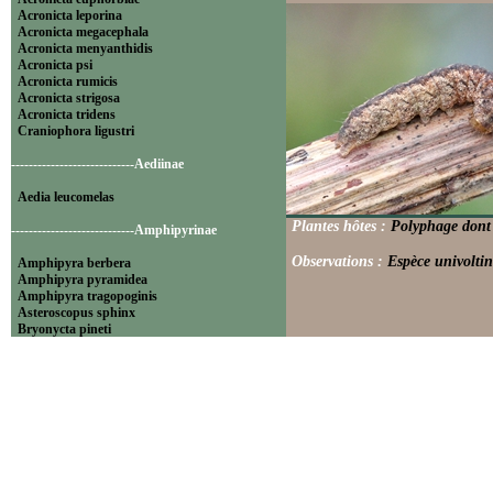
Acronicta leporina
Acronicta megacephala
Acronicta menyanthidis
Acronicta psi
Acronicta rumicis
Acronicta strigosa
Acronicta tridens
Craniophora ligustri
----------------------------Aediinae
Aedia leucomelas
Plantes hôtes :
Polyphage dont 
----------------------------Amphipyrinae
Observations :
Espèce univoltin
Amphipyra berbera
Amphipyra pyramidea
Amphipyra tragopoginis
Asteroscopus sphinx
Bryonycta pineti
Lamprosticta culta
Xylocampa areola
----------------------------Bryophilinae
Bryophila raptricula
Bryopsis muralis
Cryphia algae