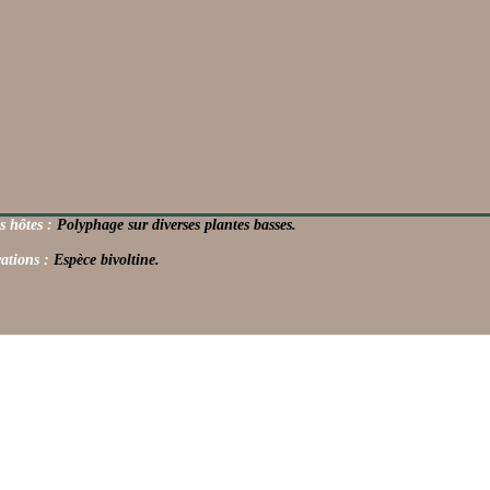
s hôtes :
Polyphage sur diverses plantes basses.
ations :
Espèce bivoltine.