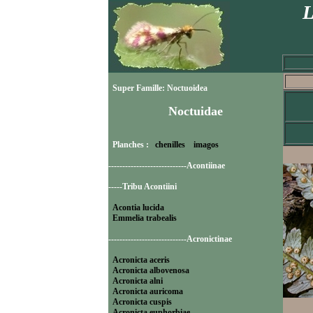
L
Super Famille: Noctuoidea
Noctuidae
Planches :
chenilles
imagos
----------------------------Acontiinae
-----Tribu Acontiini
Acontia lucida
Emmelia trabealis
----------------------------Acronictinae
Acronicta aceris
Acronicta albovenosa
Acronicta alni
Acronicta auricoma
Acronicta cuspis
Acronicta euphorbiae