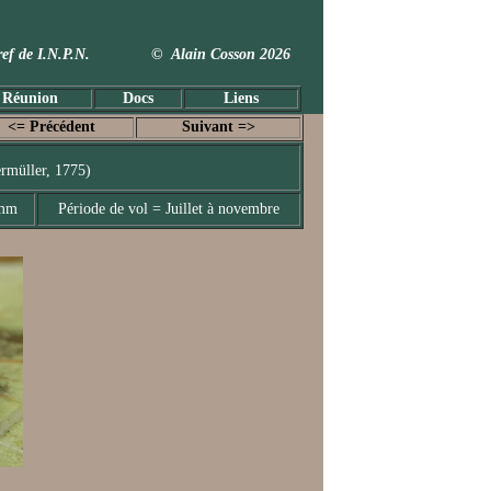
 Taxref de I.N.P.N. © Alain Cosson 2026
 Réunion
Docs
Liens
<= Précédent
Suivant =>
rmüller, 1775)
 mm
Période de vol = Juillet à novembre