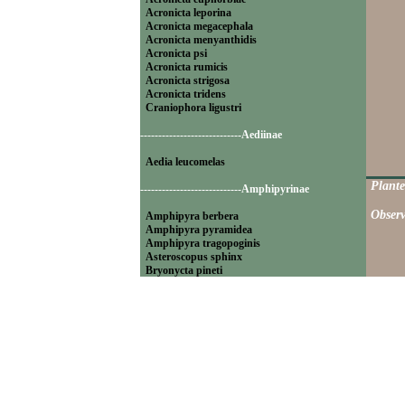
Acronicta leporina
Acronicta megacephala
Acronicta menyanthidis
Acronicta psi
Acronicta rumicis
Acronicta strigosa
Acronicta tridens
Craniophora ligustri
----------------------------Aediinae
Aedia leucomelas
Plante
----------------------------Amphipyrinae
Observ
Amphipyra berbera
Amphipyra pyramidea
Amphipyra tragopoginis
Asteroscopus sphinx
Bryonycta pineti
Lamprosticta culta
Xylocampa areola
----------------------------Bryophilinae
Bryophila raptricula
Bryopsis muralis
Cryphia algae