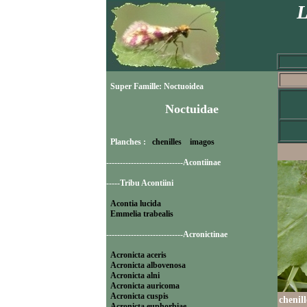
L
Super Famille: Noctuoidea
Noctuidae
Planches :
chenilles
imagos
----------------------------Acontiinae
-----Tribu Acontiini
Acontia lucida
Emmelia trabealis
----------------------------Acronictinae
Acronicta aceris
Acronicta albovenosa
Acronicta alni
Acronicta auricoma
Acronicta cuspis
chenil
Acronicta euphorbiae