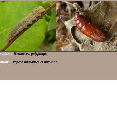
s hôtes :
Herbacées, polyphage.
ations :
Espèce migratrice et bivoltine.