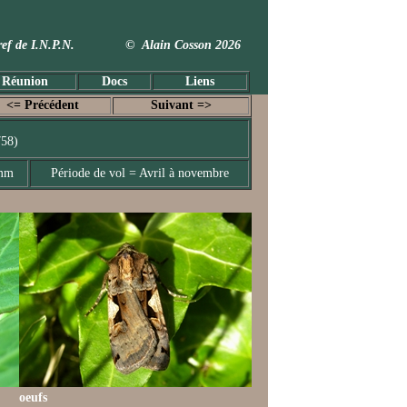
 Taxref de I.N.P.N. © Alain Cosson 2026
 Réunion
Docs
Liens
<= Précédent
Suivant =>
758)
 mm
Période de vol = Avril à novembre
oeufs