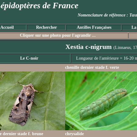
épidoptères de France
Nomenclature de référence :
Accueil
Rechercher
Antilles Françaises
La
Cliquer sur une photo pour l'agrandir ...
Xestia c-nigrum
(Linnaeus, 1
Le C-noir
Longueur de l'antérieure = 16-20
chenille dernier stade f. verte
le dernier stade f. brune
chrysalide