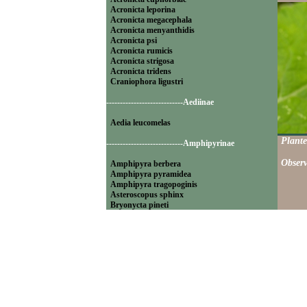
Acronicta leporina
Acronicta megacephala
Acronicta menyanthidis
Acronicta psi
Acronicta rumicis
Acronicta strigosa
Acronicta tridens
Craniophora ligustri
----------------------------Aediinae
Aedia leucomelas
Plante
----------------------------Amphipyrinae
Observ
Amphipyra berbera
Amphipyra pyramidea
Amphipyra tragopoginis
Asteroscopus sphinx
Bryonycta pineti
Lamprosticta culta
Xylocampa areola
----------------------------Bryophilinae
Bryophila raptricula
Bryopsis muralis
Cryphia algae