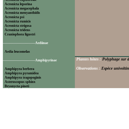
Acronicta leporina
Acronicta megacephala
Acronicta menyanthidis
Acronicta psi
Acronicta rumicis
Acronicta strigosa
Acronicta tridens
Craniophora ligustri
----------------------------Aediinae
Aedia leucomelas
Plantes hôtes :
Polyphage sur di
----------------------------Amphipyrinae
Observations :
Espèce univoltin
Amphipyra berbera
Amphipyra pyramidea
Amphipyra tragopoginis
Asteroscopus sphinx
Bryonycta pineti
Lamprosticta culta
Xylocampa areola
----------------------------Bryophilinae
Bryophila raptricula
Bryopsis muralis
Cryphia algae