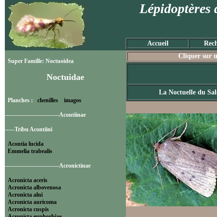
Lépidoptères 
Accueil
Rech
Cliquer sur u
Super Famille: Noctuoidea
Noctuidae
La Noctuelle du Sals
Planches :
chenilles
imagos
----------------------------Acontiinae
-----Tribu Acontiini
Acontia lucida
Emmelia trabealis
----------------------------Acronictinae
Acronicta aceris
Acronicta albovenosa
Acronicta alni
Acronicta auricoma
Acronicta cuspis
Acronicta euphorbiae