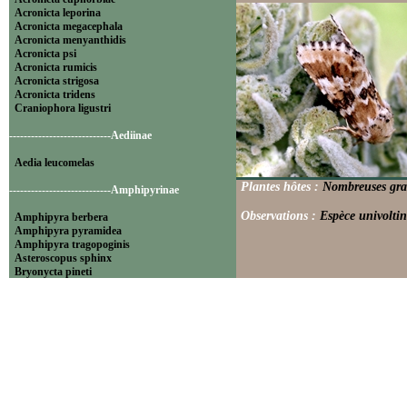
Acronicta leporina
Acronicta megacephala
Acronicta menyanthidis
Acronicta psi
Acronicta rumicis
Acronicta strigosa
Acronicta tridens
Craniophora ligustri
----------------------------Aediinae
Aedia leucomelas
Plantes hôtes :
Nombreuses gram
----------------------------Amphipyrinae
Observations :
Espèce univoltin
Amphipyra berbera
Amphipyra pyramidea
Amphipyra tragopoginis
Asteroscopus sphinx
Bryonycta pineti
Lamprosticta culta
Xylocampa areola
----------------------------Bryophilinae
Bryophila raptricula
Bryopsis muralis
Cryphia algae