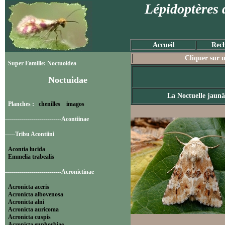
Lépidoptères 
Accueil
Rech
Cliquer sur u
Super Famille: Noctuoidea
Noctuidae
La Noctuelle jaunâ
Planches :
chenilles
imagos
----------------------------Acontiinae
-----Tribu Acontiini
Acontia lucida
Emmelia trabealis
----------------------------Acronictinae
Acronicta aceris
Acronicta albovenosa
Acronicta alni
Acronicta auricoma
Acronicta cuspis
Acronicta euphorbiae