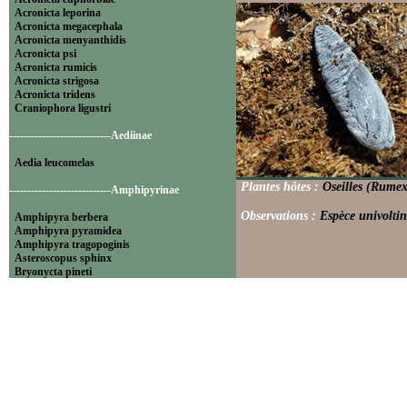
Acronicta leporina
Acronicta megacephala
Acronicta menyanthidis
Acronicta psi
Acronicta rumicis
Acronicta strigosa
Acronicta tridens
Craniophora ligustri
----------------------------Aediinae
Aedia leucomelas
Plantes hôtes :
Oseilles (Rumex
----------------------------Amphipyrinae
Observations :
Espèce univoltin
Amphipyra berbera
Amphipyra pyramidea
Amphipyra tragopoginis
Asteroscopus sphinx
Bryonycta pineti
Lamprosticta culta
Xylocampa areola
----------------------------Bryophilinae
Bryophila raptricula
Bryopsis muralis
Cryphia algae