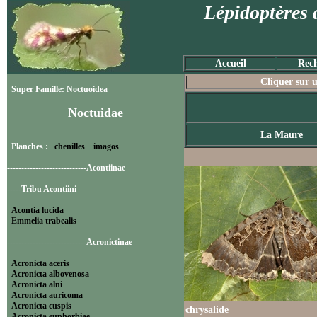
Lépidoptères 
Accueil
Rech
Cliquer sur u
Super Famille: Noctuoidea
Noctuidae
La Maure
Planches :
chenilles
imagos
----------------------------Acontiinae
-----Tribu Acontiini
Acontia lucida
Emmelia trabealis
----------------------------Acronictinae
Acronicta aceris
Acronicta albovenosa
Acronicta alni
Acronicta auricoma
Acronicta cuspis
chrysalide
Acronicta euphorbiae