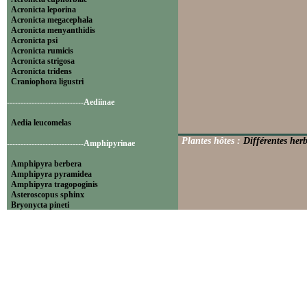
Acronicta leporina
Acronicta megacephala
Acronicta menyanthidis
Acronicta psi
Acronicta rumicis
Acronicta strigosa
Acronicta tridens
Craniophora ligustri
----------------------------Aediinae
Aedia leucomelas
Plantes hôtes :
Différentes herb
----------------------------Amphipyrinae
Amphipyra berbera
Amphipyra pyramidea
Amphipyra tragopoginis
Asteroscopus sphinx
Bryonycta pineti
Lamprosticta culta
Xylocampa areola
----------------------------Bryophilinae
Bryophila raptricula
Bryopsis muralis
Cryphia algae