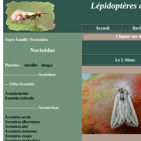
Lépidoptères 
Accueil
Rech
Cliquer sur u
Super Famille: Noctuoidea
Noctuidae
Le L blanc
Planches :
chenilles
imagos
----------------------------Acontiinae
-----Tribu Acontiini
Acontia lucida
Emmelia trabealis
----------------------------Acronictinae
Acronicta aceris
Acronicta albovenosa
Acronicta alni
Acronicta auricoma
Acronicta cuspis
Acronicta euphorbiae