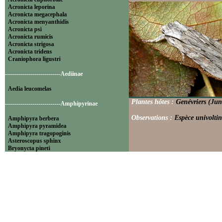
Acronicta leporina
Acronicta megacephala
Acronicta menyanthidis
Acronicta psi
Acronicta rumicis
Acronicta strigosa
Acronicta tridens
Craniophora ligustri
----------------------------Aediinae
Aedia leucomelas
Plantes hôtes :
Genévriers (Jun
----------------------------Amphipyrinae
Observations :
Espèce univoltin
Amphipyra berbera
Amphipyra pyramidea
Amphipyra tragopoginis
Asteroscopus sphinx
Bryonycta pineti
Lamprosticta culta
Xylocampa areola
----------------------------Bryophilinae
Bryophila raptricula
Bryopsis muralis
Cryphia algae