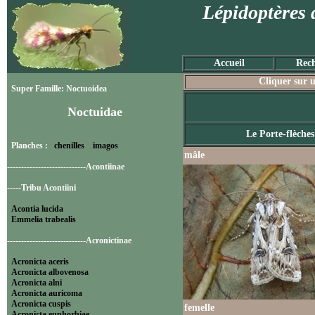
Lépidoptères 
Accueil
Rech
Cliquer sur u
Super Famille: Noctuoidea
Noctuidae
Le Porte-flèches
Planches :
chenilles
imagos
mâle
----------------------------Acontiinae
-----Tribu Acontiini
Acontia lucida
Emmelia trabealis
----------------------------Acronictinae
Acronicta aceris
Acronicta albovenosa
Acronicta alni
Acronicta auricoma
Acronicta cuspis
femelle
Acronicta euphorbiae