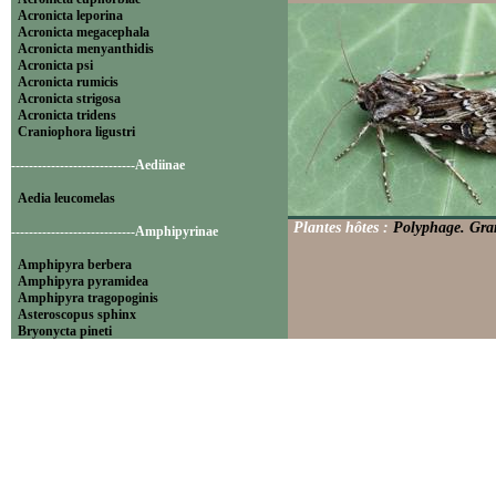
Acronicta leporina
Acronicta megacephala
Acronicta menyanthidis
Acronicta psi
Acronicta rumicis
Acronicta strigosa
Acronicta tridens
Craniophora ligustri
----------------------------Aediinae
Aedia leucomelas
Plantes hôtes :
Polyphage. Gram
----------------------------Amphipyrinae
Amphipyra berbera
Amphipyra pyramidea
Amphipyra tragopoginis
Asteroscopus sphinx
Bryonycta pineti
Lamprosticta culta
Xylocampa areola
----------------------------Bryophilinae
Bryophila raptricula
Bryopsis muralis
Cryphia algae