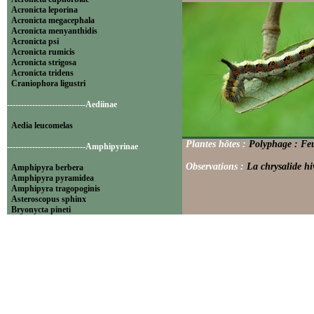
Acronicta leporina
Acronicta megacephala
Acronicta menyanthidis
Acronicta psi
Acronicta rumicis
Acronicta strigosa
Acronicta tridens
Craniophora ligustri
----------------------------Aediinae
Aedia leucomelas
Plantes hôtes :
Polyphage : Feu
----------------------------Amphipyrinae
Observations :
La chrysalide hi
Amphipyra berbera
Amphipyra pyramidea
Amphipyra tragopoginis
Asteroscopus sphinx
Bryonycta pineti
Lamprosticta culta
Xylocampa areola
----------------------------Bryophilinae
Bryophila raptricula
Bryopsis muralis
Cryphia algae