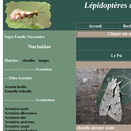
Lépidoptères 
Accueil
Rech
Cliquer sur u
Super Famille: Noctuoidea
Noctuidae
Le Psi
Planches :
chenilles
imagos
----------------------------Acontiinae
-----Tribu Acontiini
Acontia lucida
Emmelia trabealis
----------------------------Acronictinae
Acronicta aceris
Acronicta albovenosa
Acronicta alni
Acronicta auricoma
Acronicta cuspis
chenille dernier stade
Acronicta euphorbiae