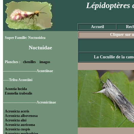
Lépidoptères 
Accueil
Rech
Cliquer sur u
Super Famille: Noctuoidea
Noctuidae
La Cucullie de la cam
Planches :
chenilles
imagos
----------------------------Acontiinae
-----Tribu Acontiini
Acontia lucida
Emmelia trabealis
----------------------------Acronictinae
Acronicta aceris
Acronicta albovenosa
Acronicta alni
Acronicta auricoma
Acronicta cuspis
Acronicta euphorbiae