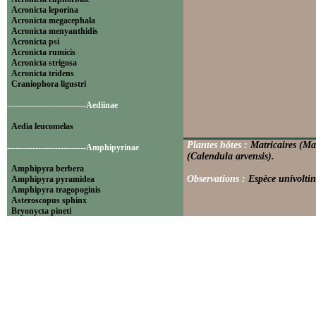
Acronicta leporina
Acronicta megacephala
Acronicta menyanthidis
Acronicta psi
Acronicta rumicis
Acronicta strigosa
Acronicta tridens
Craniophora ligustri
----------------------------Aediinae
Aedia leucomelas
Plantes hôtes :
Matricaires (Ma
----------------------------Amphipyrinae
(Calendula arvensis).
Amphipyra berbera
Observations :
Espèce univoltin
Amphipyra pyramidea
Amphipyra tragopoginis
Asteroscopus sphinx
Bryonycta pineti
Lamprosticta culta
Xylocampa areola
----------------------------Bryophilinae
Bryophila raptricula
Bryopsis muralis
Cryphia algae