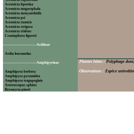
Acronicta leporina
Acronicta megacephala
Acronicta menyanthidis
Acronicta psi
Acronicta rumicis
Acronicta strigosa
Acronicta tridens
Craniophora ligustri
----------------------------Aediinae
Aedia leucomelas
Plantes hôtes :
Polyphage dont,
----------------------------Amphipyrinae
Observations :
Espèce univoltin
Amphipyra berbera
Amphipyra pyramidea
Amphipyra tragopoginis
Asteroscopus sphinx
Bryonycta pineti
Lamprosticta culta
Xylocampa areola
----------------------------Bryophilinae
Bryophila raptricula
Bryopsis muralis
Cryphia algae