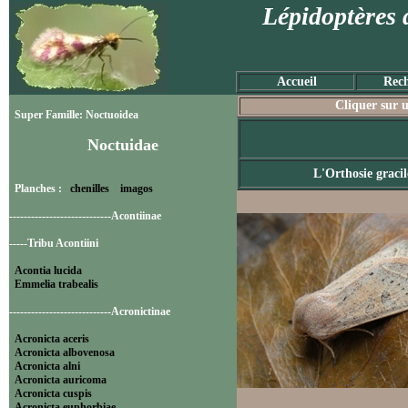
Lépidoptères 
Accueil
Rech
Cliquer sur u
Super Famille: Noctuoidea
Noctuidae
L'Orthosie gracil
Planches :
chenilles
imagos
----------------------------Acontiinae
-----Tribu Acontiini
Acontia lucida
Emmelia trabealis
----------------------------Acronictinae
Acronicta aceris
Acronicta albovenosa
Acronicta alni
Acronicta auricoma
Acronicta cuspis
Acronicta euphorbiae