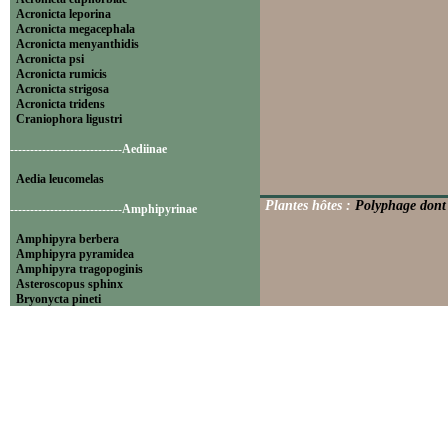
Acronicta leporina
Acronicta megacephala
Acronicta menyanthidis
Acronicta psi
Acronicta rumicis
Acronicta strigosa
Acronicta tridens
Craniophora ligustri
----------------------------Aediinae
Aedia leucomelas
Plantes hôtes :
Polyphage dont 
----------------------------Amphipyrinae
Amphipyra berbera
Amphipyra pyramidea
Amphipyra tragopoginis
Asteroscopus sphinx
Bryonycta pineti
Lamprosticta culta
Xylocampa areola
----------------------------Bryophilinae
Bryophila raptricula
Bryopsis muralis
Cryphia algae