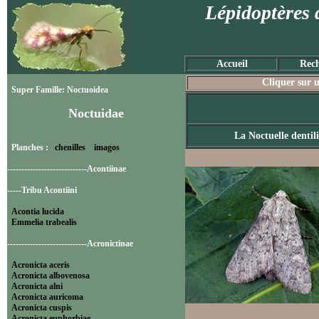
Lépidoptères 
Accueil
Rech
Cliquer sur u
Super Famille: Noctuoidea
Noctuidae
La Noctuelle dentil
Planches :
chenilles
imagos
----------------------------Acontiinae
-----Tribu Acontiini
Acontia lucida
Emmelia trabealis
----------------------------Acronictinae
Acronicta aceris
Acronicta albovenosa
Acronicta alni
Acronicta auricoma
Acronicta cuspis
Acronicta euphorbiae