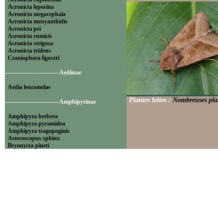
Acronicta leporina
Acronicta megacephala
Acronicta menyanthidis
Acronicta psi
Acronicta rumicis
Acronicta strigosa
Acronicta tridens
Craniophora ligustri
----------------------------Aediinae
Aedia leucomelas
Plantes hôtes :
Nombreuses plan
----------------------------Amphipyrinae
Amphipyra berbera
Amphipyra pyramidea
Amphipyra tragopoginis
Asteroscopus sphinx
Bryonycta pineti
Lamprosticta culta
Xylocampa areola
----------------------------Bryophilinae
Bryophila raptricula
Bryopsis muralis
Cryphia algae