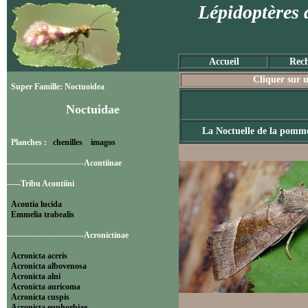
Lépidoptères 
Accueil
Rech
Cliquer sur u
Super Famille: Noctuoidea
Noctuidae
La Noctuelle de la pomme
Planches :
chenilles
imagos
----------------------------Acontiinae
-----Tribu Acontiini
Acontia lucida
Emmelia trabealis
----------------------------Acronictinae
Acronicta aceris
Acronicta albovenosa
Acronicta alni
Acronicta auricoma
Acronicta cuspis
Acronicta euphorbiae