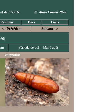
 Taxref de I.N.P.N. © Alain Cosson 2026
 Réunion
Docs
Liens
<= Précédent
Suivant =>
766)
 mm
Période de vol = Mai à août
chrysalide