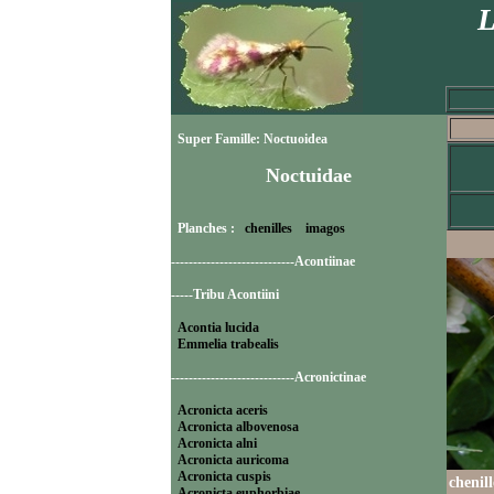
L
Super Famille: Noctuoidea
Noctuidae
Planches :
chenilles
imagos
----------------------------Acontiinae
-----Tribu Acontiini
Acontia lucida
Emmelia trabealis
----------------------------Acronictinae
Acronicta aceris
Acronicta albovenosa
Acronicta alni
Acronicta auricoma
Acronicta cuspis
chenil
Acronicta euphorbiae