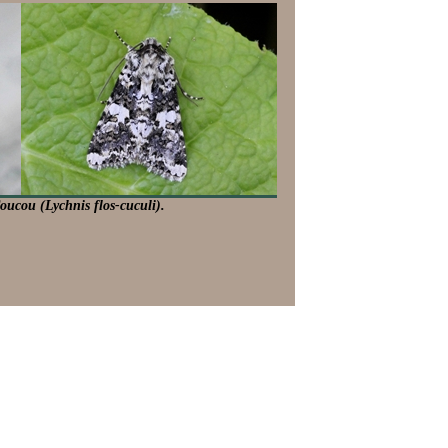
Coucou (Lychnis flos-cuculi).