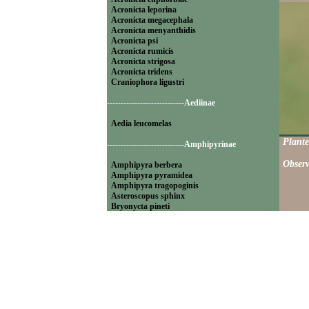
Acronicta leporina
Acronicta megacephala
Acronicta menyanthidis
Acronicta psi
Acronicta rumicis
Acronicta strigosa
Acronicta tridens
Craniophora ligustri
----------------------------Aediinae
Aedia leucomelas
Plante
----------------------------Amphipyrinae
Observ
Amphipyra berbera
Amphipyra pyramidea
Amphipyra tragopoginis
Asteroscopus sphinx
Bryonycta pineti
Lamprosticta culta
Xylocampa areola
----------------------------Bryophilinae
Bryophila raptricula
Bryopsis muralis
Cryphia algae