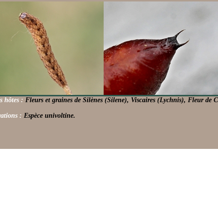
s hôtes :
Fleurs et graines de Silènes (Silene), Viscaires (Lychnis), Fleur de 
ations :
Espèce univoltine.