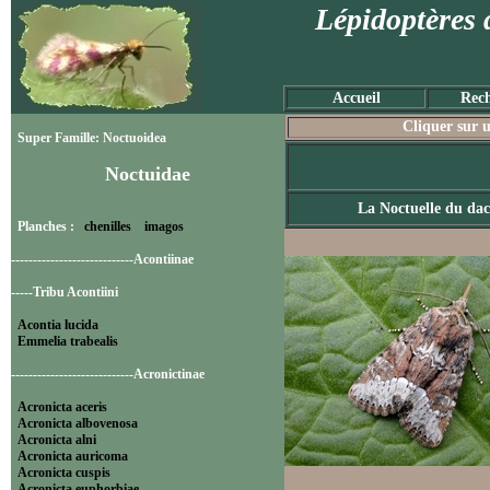
Lépidoptères 
Accueil
Rech
Cliquer sur u
Super Famille: Noctuoidea
Noctuidae
La Noctuelle du dac
Planches :
chenilles
imagos
----------------------------Acontiinae
-----Tribu Acontiini
Acontia lucida
Emmelia trabealis
----------------------------Acronictinae
Acronicta aceris
Acronicta albovenosa
Acronicta alni
Acronicta auricoma
Acronicta cuspis
Acronicta euphorbiae