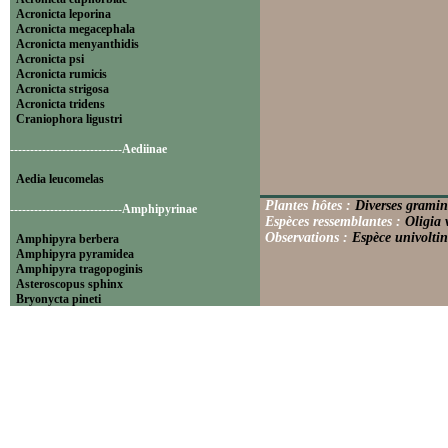
Acronicta leporina
Acronicta megacephala
Acronicta menyanthidis
Acronicta psi
Acronicta rumicis
Acronicta strigosa
Acronicta tridens
Craniophora ligustri
----------------------------Aediinae
Aedia leucomelas
Plantes hôtes :
Diverses gramin
----------------------------Amphipyrinae
Espèces ressemblantes :
Oligia 
Observations :
Espèce univoltin
Amphipyra berbera
Amphipyra pyramidea
Amphipyra tragopoginis
Asteroscopus sphinx
Bryonycta pineti
Lamprosticta culta
Xylocampa areola
----------------------------Bryophilinae
Bryophila raptricula
Bryopsis muralis
Cryphia algae