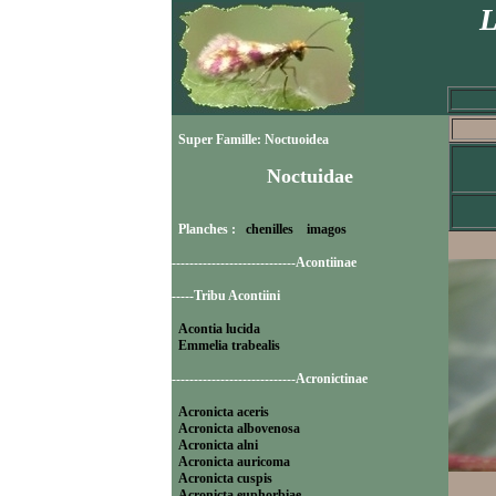
L
Super Famille: Noctuoidea
Noctuidae
Planches :
chenilles
imagos
----------------------------Acontiinae
-----Tribu Acontiini
Acontia lucida
Emmelia trabealis
----------------------------Acronictinae
Acronicta aceris
Acronicta albovenosa
Acronicta alni
Acronicta auricoma
Acronicta cuspis
Acronicta euphorbiae