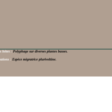
s hôtes :
Polyphage sur diverses plantes basses.
ations :
Espèce migratrice plurivoltine.