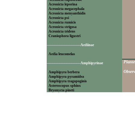
Acronicta leporina
Acronicta megacephala
Acronicta menyanthidis
Acronicta psi
Acronicta rumicis
Acronicta strigosa
Acronicta tridens
Craniophora ligustri
----------------------------Aediinae
Aedia leucomelas
Plante
----------------------------Amphipyrinae
Observ
Amphipyra berbera
Amphipyra pyramidea
Amphipyra tragopoginis
Asteroscopus sphinx
Bryonycta pineti
Lamprosticta culta
Xylocampa areola
----------------------------Bryophilinae
Bryophila raptricula
Bryopsis muralis
Cryphia algae