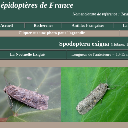
épidoptères de France
Nomenclature de référence :
Accueil
Rechercher
Antilles Françaises
La
Cliquer sur une photo pour l'agrandir ...
Spodoptera exigua
(Hübner, 
La Noctuelle Exiguë
Longueur de l'antérieure = 13-15