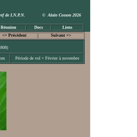
 Taxref de I.N.P.N. © Alain Cosson 2026
 Réunion
Docs
Liens
<= Précédent
Suivant =>
1808)
 mm
Période de vol = Février à novembre