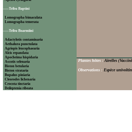
-----Tribu Baptini
Lomographa bimaculata
Lomographa temerata
-----Tribu Boarmiini
Adactylotis contaminaria
Aethalura punctulata
Agriopis leucophaearia
Alcis repandata
Apocheima hispidaria
Plantes hôtes :
Airelles (Vaccin
Ascotis selenaria
Biston betularia
Observations :
Espèce univoltin
Biston strataria
Bupalus piniaria
Cleorodes lichenaria
Crocota tinctaria
Deileptenia ribeata
Ecleora solieraria
Ectropis crepuscularia
Ematurga atomaria
Erannis defoliaria
Fagivorina arenaria
Hypomecis punctinalis
Hypomecis roboraria
Lycia hirtaria
Lycia zonaria