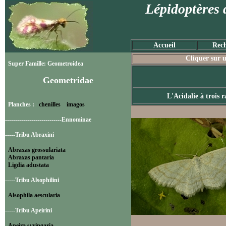
Lépidoptères 
Accueil
Rech
Cliquer sur u
Super Famille: Geometroidea
Geometridae
L'Acidalie à trois r
Planches :
chenilles
imagos
----------------------------Ennominae
-----Tribu Abraxini
Abraxas grossulariata
Abraxas pantaria
Ligdia adustata
-----Tribu Alsophilini
Alsophila aescularia
-----Tribu Apeirini
Apeira syringaria