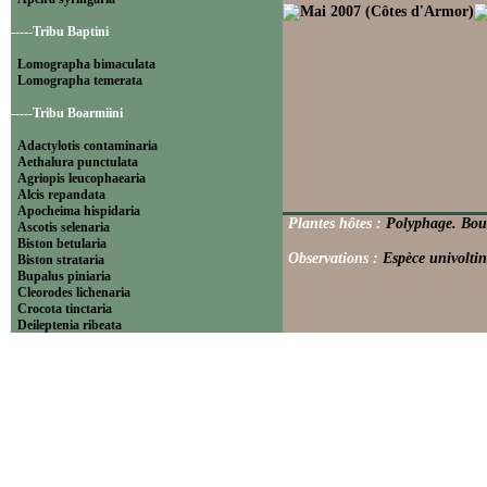
-----Tribu Baptini
Lomographa bimaculata
Lomographa temerata
-----Tribu Boarmiini
Adactylotis contaminaria
Aethalura punctulata
Agriopis leucophaearia
Alcis repandata
Apocheima hispidaria
Plantes hôtes :
Polyphage. Boul
Ascotis selenaria
Biston betularia
Observations :
Espèce univoltin
Biston strataria
Bupalus piniaria
Cleorodes lichenaria
Crocota tinctaria
Deileptenia ribeata
Ecleora solieraria
Ectropis crepuscularia
Ematurga atomaria
Erannis defoliaria
Fagivorina arenaria
Hypomecis punctinalis
Hypomecis roboraria
Lycia hirtaria
Lycia zonaria