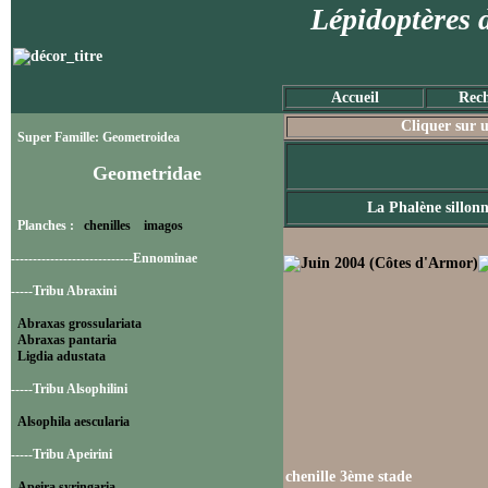
Lépidoptères 
Accueil
Rech
Cliquer sur u
Super Famille: Geometroidea
Geometridae
La Phalène sillon
Planches :
chenilles
imagos
----------------------------Ennominae
-----Tribu Abraxini
Abraxas grossulariata
Abraxas pantaria
Ligdia adustata
-----Tribu Alsophilini
Alsophila aescularia
-----Tribu Apeirini
chenille 3ème stade
Apeira syringaria