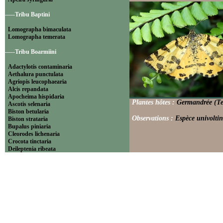
-----Tribu Baptini
Lomographa bimaculata
Lomographa temerata
-----Tribu Boarmiini
Adactylotis contaminaria
Aethalura punctulata
Agriopis leucophaearia
Alcis repandata
Apocheima hispidaria
Plantes hôtes :
Germandrée (Te
Ascotis selenaria
Biston betularia
Observations :
Espèce univoltin
Biston strataria
Bupalus piniaria
Cleorodes lichenaria
Crocota tinctaria
Deileptenia ribeata
Ecleora solieraria
Ectropis crepuscularia
Ematurga atomaria
Erannis defoliaria
Fagivorina arenaria
Hypomecis punctinalis
Hypomecis roboraria
Lycia hirtaria
Lycia zonaria