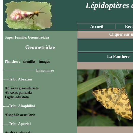
Lépidoptères 
Accueil
Rech
Cliquer sur u
Super Famille: Geometroidea
Geometridae
La Panthère
Planches :
chenilles
imagos
----------------------------Ennominae
-----Tribu Abraxini
Abraxas grossulariata
Abraxas pantaria
Ligdia adustata
-----Tribu Alsophilini
Alsophila aescularia
-----Tribu Apeirini
Apeira syringaria