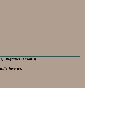
m), Bugranes (Ononis).
nille hiverne.