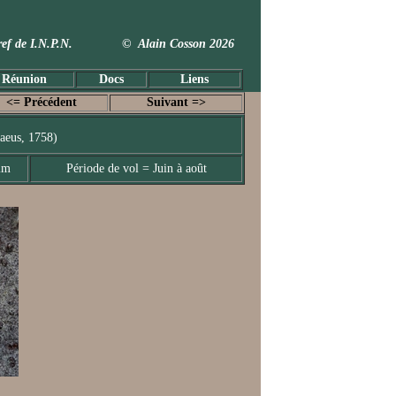
 Taxref de I.N.P.N. © Alain Cosson 2026
 Réunion
Docs
Liens
<= Précédent
Suivant =>
aeus, 1758)
mm
Période de vol = Juin à août