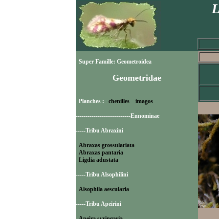
L
Super Famille: Geometroidea
Geometridae
Planches :
chenilles
imagos
----------------------------Ennominae
-----Tribu Abraxini
Abraxas grossulariata
Abraxas pantaria
Ligdia adustata
-----Tribu Alsophilini
Alsophila aescularia
-----Tribu Apeirini
Apeira syringaria