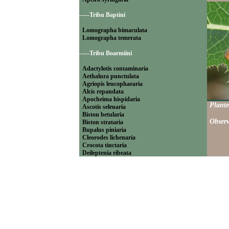
-----Tribu Baptini
Lomographa bimaculata
Lomographa temerata
-----Tribu Boarmiini
Adactylotis contaminaria
Aethalura punctulata
Agriopis leucophaearia
Alcis repandata
Apocheima hispidaria
Plante
Ascotis selenaria
Biston betularia
Observ
Biston strataria
Bupalus piniaria
Cleorodes lichenaria
Crocota tinctaria
Deileptenia ribeata
Ecleora solieraria
Ectropis crepuscularia
Ematurga atomaria
Erannis defoliaria
Fagivorina arenaria
Hypomecis punctinalis
Hypomecis roboraria
Lycia hirtaria
Lycia zonaria