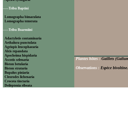
-----Tribu Baptini
Lomographa bimaculata
Lomographa temerata
-----Tribu Boarmiini
Adactylotis contaminaria
Aethalura punctulata
Agriopis leucophaearia
Alcis repandata
Apocheima hispidaria
Plantes hôtes :
Gaillets (Galium
Ascotis selenaria
Biston betularia
Observations :
Espèce bivoltine
Biston strataria
Bupalus piniaria
Cleorodes lichenaria
Crocota tinctaria
Deileptenia ribeata
Ecleora solieraria
Ectropis crepuscularia
Ematurga atomaria
Erannis defoliaria
Fagivorina arenaria
Hypomecis punctinalis
Hypomecis roboraria
Lycia hirtaria
Lycia zonaria