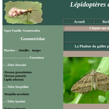
Lépidoptères 
Accueil
Rech
Cliquer sur u
Super Famille: Geometroidea
Geometridae
La Phalène du gaillet p
Planches :
chenilles
imagos
----------------------------Ennominae
-----Tribu Abraxini
Abraxas grossulariata
Abraxas pantaria
Ligdia adustata
-----Tribu Alsophilini
Alsophila aescularia
-----Tribu Apeirini
Apeira syringaria