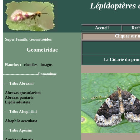
Lépidoptères 
Accueil
Rech
Cliquer sur u
Super Famille: Geometroidea
Geometridae
La Cidarie du prun
Planches :
chenilles
imagos
----------------------------Ennominae
-----Tribu Abraxini
Abraxas grossulariata
Abraxas pantaria
Ligdia adustata
-----Tribu Alsophilini
Alsophila aescularia
-----Tribu Apeirini
Apeira syringaria