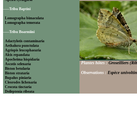
-----Tribu Baptini
Lomographa bimaculata
Lomographa temerata
-----Tribu Boarmiini
Adactylotis contaminaria
Aethalura punctulata
Agriopis leucophaearia
Alcis repandata
Apocheima hispidaria
Plantes hôtes :
Groseilliers (Rib
Ascotis selenaria
Biston betularia
Observations :
Espèce univoltin
Biston strataria
Bupalus piniaria
Cleorodes lichenaria
Crocota tinctaria
Deileptenia ribeata
Ecleora solieraria
Ectropis crepuscularia
Ematurga atomaria
Erannis defoliaria
Fagivorina arenaria
Hypomecis punctinalis
Hypomecis roboraria
Lycia hirtaria
Lycia zonaria